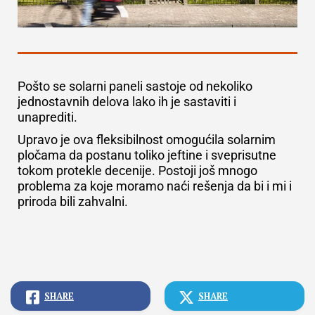
Pošto se solarni paneli sastoje od nekoliko
jednostavnih delova lako ih je sastaviti i
unaprediti.
Upravo je ova fleksibilnost omogućila solarnim
pločama da postanu toliko jeftine i sveprisutne
tokom protekle decenije. Postoji još mnogo
problema za koje moramo naći rešenja da bi i mi i
priroda bili zahvalni.
SHARE
SHARE