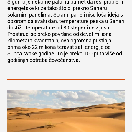
Sigurno je nekome palo na pamet da reši problem
energetske krize tako što bi prekrio Saharu
solarnim panelima. Solarni paneli nisu loša ideja s
obzirom da svaki dan, temperature peska u Sahari
dostižu temperature od 80 stepeni celzijusa.
Prostirući se preko površine od devet miliona
kilometara kvadratnih, ova ogromna pustinja
prima oko 22 miliona teravat sati energije od
Sunca svake godine. To je preko 100 puta više od
godišnjih potreba čovečanstva.