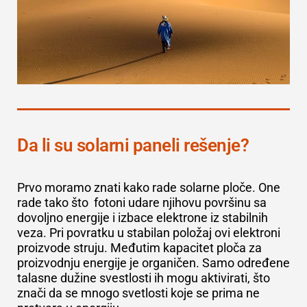
Da li su solarni paneli rešenje?
Prvo moramo znati kako rade solarne ploče. One
rade tako što fotoni udare njihovu površinu sa
dovoljno energije i izbace elektrone iz stabilnih
veza. Pri povratku u stabilan položaj ovi elektroni
proizvode struju. Međutim kapacitet ploča za
proizvodnju energije je organičen. Samo određene
talasne dužine svestlosti ih mogu aktivirati, što
znači da se mnogo svetlosti koje se prima ne