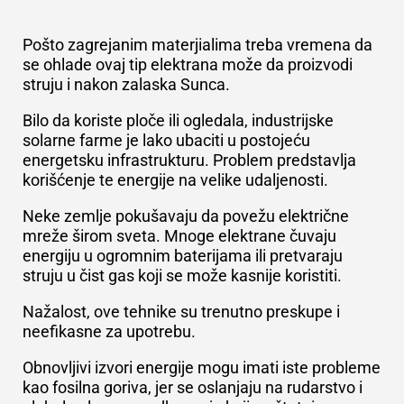
Pošto zagrejanim materjialima treba vremena da
se ohlade ovaj tip elektrana može da
proizvodi
struju i nakon zalaska Sunca
.
Bilo da koriste ploče ili ogledala, industrijske
solarne farme je lako ubaciti u postojeću
energetsku infrastrukturu. Problem predstavlja
korišćenje te energije na velike udaljenosti.
Neke zemlje pokušavaju da povežu električne
mreže širom sveta. Mnoge elektrane čuvaju
energiju u ogromnim baterijama ili pretvaraju
struju u čist gas koji se može kasnije koristiti.
Nažalost, ove tehnike su trenutno preskupe i
neefikasne za upotrebu.
Obnovljivi izvori energije mogu imati iste probleme
kao fosilna goriva, jer se oslanjaju na rudarstvo i