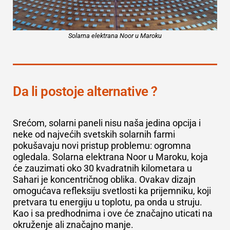
Solarna elektrana Noor u Maroku
Da li postoje alternative ?
Srećom, solarni paneli nisu naša jedina opcija i
neke od najvećih svetskih solarnih farmi
pokušavaju novi pristup problemu:
ogromna
ogledala
. Solarna elektrana Noor u Maroku, koja
će zauzimati oko 30 kvadratnih kilometara u
Sahari je koncentričnog oblika. Ovakav dizajn
omogućava refleksiju svetlosti ka prijemniku, koji
pretvara tu energiju u toplotu, pa onda u struju.
Kao i sa predhodnima i ove će značajno uticati na
okruženje ali značajno manje.