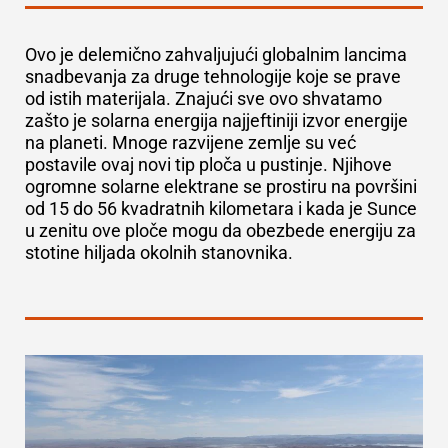
Ovo je delemično zahvaljujući globalnim lancima
snadbevanja za druge tehnologije koje se prave
od istih materijala. Znajući sve ovo shvatamo
zašto je solarna energija najjeftiniji izvor energije
na planeti. Mnoge razvijene zemlje su već
postavile ovaj novi tip ploča u pustinje. Njihove
ogromne solarne elektrane se prostiru na površini
od 15 do 56 kvadratnih kilometara i kada je Sunce
u zenitu ove ploče mogu da obezbede energiju za
stotine hiljada okolnih stanovnika.