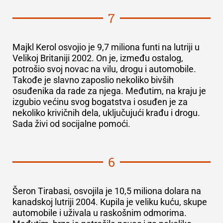
7
Majkl Kerol osvojio je
9,7 miliona funti
na lutriji u
Velikoj Britaniji 2002. On je, između ostalog,
potrošio svoj novac na vilu, drogu i automobile.
Takođe je slavno zaposlio nekoliko bivših
osuđenika da rade za njega. Međutim, na kraju je
izgubio većinu svog bogatstva i osuđen je za
nekoliko krivičnih dela, uključujući krađu i drogu.
Sada živi od socijalne pomoći.
6
Šeron Tirabasi, osvojila je
10,5 miliona dolara
na
kanadskoj lutriji 2004. Kupila je veliku kuću, skupe
automobile i uživala u raskošnim odmorima.