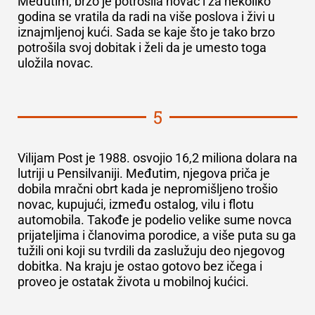
Međutim, brzo je potrošila novac i za nekoliko
godina se vratila da radi na više poslova i živi u
iznajmljenoj kući. Sada se kaje što je tako brzo
potrošila svoj dobitak i želi da je umesto toga
uložila novac.
5
Vilijam Post je 1988. osvojio
16,2 miliona dolara
na
lutriji u Pensilvaniji. Međutim, njegova priča je
dobila mračni obrt kada je nepromišljeno trošio
novac, kupujući, između ostalog, vilu i flotu
automobila. Takođe je podelio velike sume novca
prijateljima i članovima porodice, a više puta su ga
tužili oni koji su tvrdili da zaslužuju deo njegovog
dobitka. Na kraju je ostao gotovo bez ičega i
proveo je ostatak života u mobilnoj kućici.