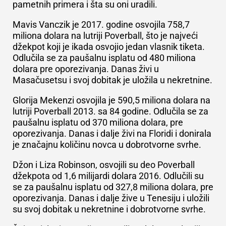
pametnih primera i šta su oni uradili.
Mavis Vanczik je 2017. godine osvojila 758,7
miliona dolara na lutriji Poverball, što je najveći
džekpot koji je ikada osvojio jedan vlasnik tiketa.
Odlučila se za paušalnu isplatu od 480 miliona
dolara pre oporezivanja. Danas živi u
Masačusetsu i svoj dobitak je uložila u nekretnine.
Glorija Mekenzi osvojila je 590,5 miliona dolara na
lutriji Poverball 2013. sa 84 godine. Odlučila se za
paušalnu isplatu od 370 miliona dolara, pre
oporezivanja. Danas i dalje živi na Floridi i donirala
je značajnu količinu novca u dobrotvorne svrhe.
Džon i Liza Robinson, osvojili su deo Poverball
džekpota od 1,6 milijardi dolara 2016. Odlučili su
se za paušalnu isplatu od 327,8 miliona dolara, pre
oporezivanja. Danas i dalje žive u Tenesiju i uložili
su svoj dobitak u nekretnine i dobrotvorne svrhe.