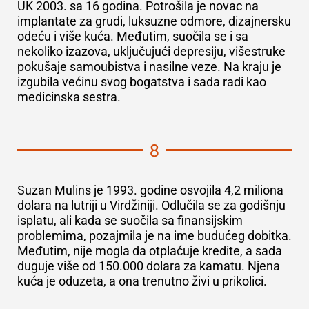
UK 2003. sa 16 godina. Potrošila je novac na
implantate za grudi, luksuzne odmore, dizajnersku
odeću i više kuća. Međutim, suočila se i sa
nekoliko izazova, uključujući depresiju, višestruke
pokušaje samoubistva i nasilne veze. Na kraju je
izgubila većinu svog bogatstva i sada radi kao
medicinska sestra.
8
Suzan Mulins je 1993. godine osvojila
4,2 miliona
dolara
na lutriji u Virdžiniji. Odlučila se za godišnju
isplatu, ali kada se suočila sa finansijskim
problemima, pozajmila je na ime budućeg dobitka.
Međutim, nije mogla da otplaćuje kredite, a sada
duguje više od 150.000 dolara za kamatu. Njena
kuća je oduzeta, a ona trenutno živi u prikolici.