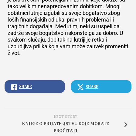
tako velikim nenapredovanim dobitkom. Mnogi
dobitnici lutrije izgubili su svoje bogatstvo zbog
loših finansijskih odluka, pravnih problema ili
tragičnih događaja. Međutim, neki su uspeli da
zadrže svoje bogatstvo i iskoriste ga za dobro. U
svakom slučaju, dobitak na lutriji je retka i
uzbudljiva prilika koja vam može zauvek promeniti
život.
SHARE
SHARE
NEXT STORY
KNJIGE O PRIJATELJSTVU KOJE MORATE
PROČITATI