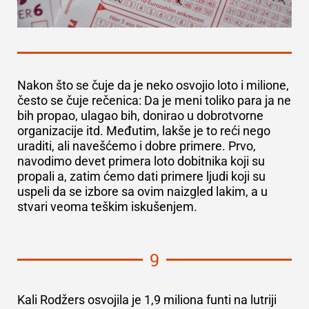
Nakon što se čuje da je neko osvojio loto i milione,
često se čuje rečenica:
Da je meni toliko para ja ne
bih propao, ulagao bih, donirao u dobrotvorne
organizacije itd
. Međutim, lakše je to reći nego
uraditi, ali navešćemo i dobre primere. Prvo,
navodimo devet primera loto dobitnika koji su
propali a, zatim ćemo dati primere ljudi koji su
uspeli da se izbore sa ovim naizgled lakim, a u
stvari veoma teškim iskušenjem.
9
Kali Rodžers osvojila je
1,9 miliona funti
na lutriji