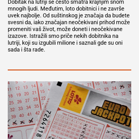
Dobitak na lutriji se često smatra krajnjim snom
mnogih ljudi. Međutim, loto dobitnici i ne završe
uvek najbolje. Od suštinskog je značaja da budete
svesni da, iako značajan neočekivani prihod može
promeniti vaš život, može doneti i neočekivane
izazove. Istražili smo priče nekih dobitnika na
lutriji, koji su izgubili milione i saznali gde su oni
sada i šta rade.