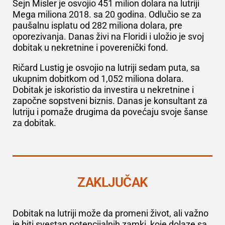
Šejn Misler je osvojio 451 milion dolara na lutriji
Mega miliona 2018. sa 20 godina. Odlučio se za
paušalnu isplatu od 282 miliona dolara, pre
oporezivanja. Danas živi na Floridi i uložio je svoj
dobitak u nekretnine i poverenički fond.
Ričard Lustig je osvojio na lutriji sedam puta, sa
ukupnim dobitkom od 1,052 miliona dolara.
Dobitak je iskoristio da investira u nekretnine i
započne sopstveni biznis. Danas je konsultant za
lutriju i pomaže drugima da povećaju svoje šanse
za dobitak.
ZAKLJUČAK
Dobitak na lutriji može da promeni život, ali važno
je biti svestan potencijalnih zamki, koje dolaze sa