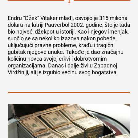
1
Endru “Džek” Vitaker mlađi, osvojio je
315 miliona
dolara
na lutriji Pauverbol 2002. godine, što je tada
bio najveći džekpot u istoriji. Kao i njegov imenjak,
suočio se sa nekoliko izazova nakon pobede,
uključujući pravne probleme, krađu i tragični
gubitak njegove unuke. Takođe je dao značajnu
količinu novca svojoj crkvi i dobrotvornim
organizacijama. Danas i dalje živi u Zapadnoj
Virdžiniji, ali je izgubio većinu svog bogatstva.