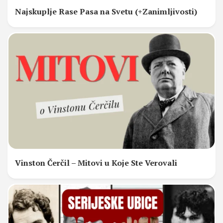
Najskuplje Rase Pasa na Svetu (+Zanimljivosti)
Vinston Čerčil – Mitovi u Koje Ste Verovali