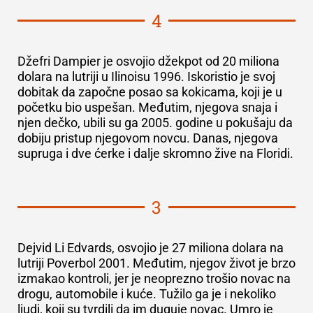
4
Džefri Dampier je osvojio džekpot od
20 miliona
dolara
na lutriji u Ilinoisu 1996. Iskoristio je svoj
dobitak da započne posao sa kokicama, koji je u
početku bio uspešan. Međutim, njegova snaja i
njen dečko, ubili su ga 2005. godine u pokušaju da
dobiju pristup njegovom novcu. Danas, njegova
supruga i dve ćerke i dalje skromno žive na Floridi.
3
Dejvid Li Edvards, osvojio je
27 miliona dolara
na
lutriji Poverbol 2001. Međutim, njegov život je brzo
izmakao kontroli, jer je neoprezno trošio novac na
drogu, automobile i kuće. Tužilo ga je i nekoliko
ljudi, koji su tvrdili da im duguje novac. Umro je