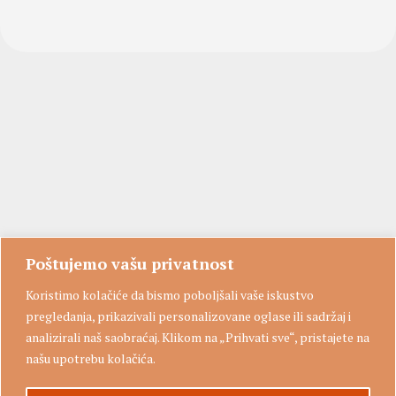
Poštujemo vašu privatnost
Koristimo kolačiće da bismo poboljšali vaše iskustvo
pregledanja, prikazivali personalizovane oglase ili sadržaj i
analizirali naš saobraćaj. Klikom na „Prihvati sve“, pristajete na
našu upotrebu kolačića.