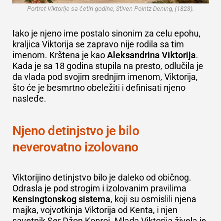
Portret Viktorije sa četiri godine, Stiven Pointz Dening, (1823).
Iako je njeno ime postalo sinonim za celu epohu,
kraljica Viktorija se zapravo nije rodila sa tim
imenom. Krštena je kao
Aleksandrina Viktorija
.
Kada je sa 18 godina stupila na presto, odlučila je
da vlada pod svojim srednjim imenom, Viktorija,
što će je besmrtno obeležiti i definisati njeno
nasleđe.
Njeno detinjstvo je bilo
neverovatno izolovano
Viktorijino detinjstvo bilo je daleko od običnog.
Odrasla je pod strogim i izolovanim pravilima
Kensingtonskog sistema
, koji su osmislili njena
majka, vojvotkinja Viktorija od Kenta, i njen
savetnik Ser Džon Konroj. Mlada Viktorija živela je