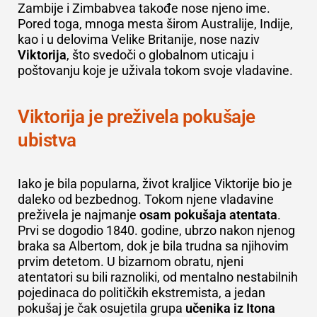
Zambije i Zimbabvea takođe nose njeno ime.
Pored toga, mnoga mesta širom Australije, Indije,
kao i u delovima Velike Britanije, nose naziv
Viktorija
, što svedoči o globalnom uticaju i
poštovanju koje je uživala tokom svoje vladavine.
Viktorija je preživela pokušaje
ubistva
Iako je bila popularna, život kraljice Viktorije bio je
daleko od bezbednog. Tokom njene vladavine
preživela je najmanje
osam pokušaja atentata
.
Prvi se dogodio 1840. godine, ubrzo nakon njenog
braka sa Albertom, dok je bila trudna sa njihovim
prvim detetom. U bizarnom obratu, njeni
atentatori su bili raznoliki, od mentalno nestabilnih
pojedinaca do političkih ekstremista, a jedan
pokušaj je čak osujetila grupa
učenika iz Itona