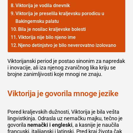
Viktorija je vodila dnevnik
Viktorija je preselila kraljevsku porodicu u
Bakingemsku palatu
Bila je nosilac kraljevske bolesti
Viktorija nije bilo njeno ime
Njeno detinjstvo je bilo neverovatno izolovano
Viktorijanski period je postao sinonim za napredak
i inovacije, ali iza njenog zvaničnog lika kriju se
brojne zanimljivosti koje mnogi ne znaju.
Viktorija je govorila mnoge jezike
Pored kraljevskih dužnosti, Viktorija je bila vešta
lingvistkinja. Odrasla uz nemačku majku, tečno je
govorila
nemački i engleski
, a kasnije je naučila
francuski, italijanski i latinski. Pred kraj života čak