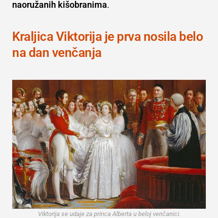
naoružanih kišobranima
.
Kraljica Viktorija je prva nosila belo
na dan venčanja
Viktorija se udaje za princa Alberta u beloj venčanici.