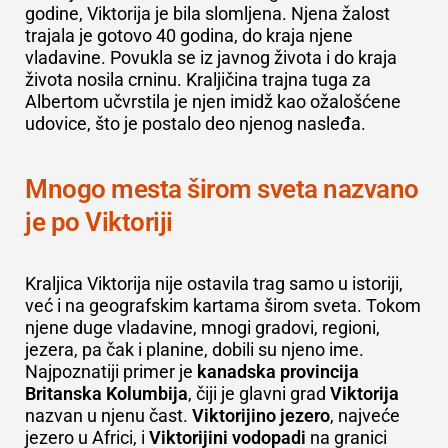
godine, Viktorija je bila slomljena. Njena žalost
trajala je gotovo 40 godina, do kraja njene
vladavine. Povukla se iz javnog života i do kraja
života nosila crninu. Kraljičina trajna tuga za
Albertom učvrstila je njen imidž kao ožalošćene
udovice, što je postalo deo njenog nasleđa.
Mnogo mesta širom sveta nazvano
je po Viktoriji
Kraljica Viktorija nije ostavila trag samo u istoriji,
već i na geografskim kartama širom sveta. Tokom
njene duge vladavine, mnogi gradovi, regioni,
jezera, pa čak i planine, dobili su njeno ime.
Najpoznatiji primer je
kanadska provincija
Britanska Kolumbija
, čiji je glavni grad
Viktorija
nazvan u njenu čast.
Viktorijino jezero
, najveće
jezero u Africi, i
Viktorijini vodopadi
na granici