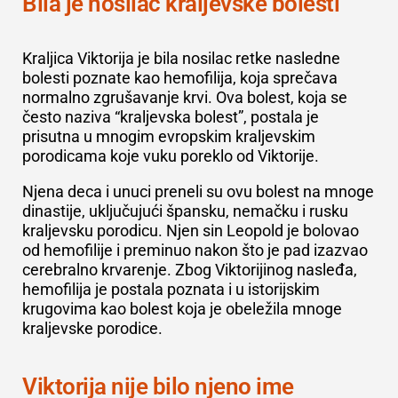
Bila je nosilac kraljevske bolesti
Kraljica Viktorija je bila nosilac retke nasledne
bolesti poznate kao hemofilija, koja sprečava
normalno zgrušavanje krvi. Ova bolest, koja se
često naziva
“kraljevska bolest”
, postala je
prisutna u mnogim evropskim kraljevskim
porodicama koje vuku poreklo od Viktorije.
Njena deca i unuci preneli su ovu bolest na mnoge
dinastije, uključujući špansku, nemačku i rusku
kraljevsku porodicu. Njen sin Leopold je bolovao
od hemofilije i preminuo nakon što je pad izazvao
cerebralno krvarenje. Zbog Viktorijinog nasleđa,
hemofilija je postala poznata i u istorijskim
krugovima kao bolest koja je obeležila mnoge
kraljevske porodice.
Viktorija nije bilo njeno ime