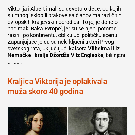
Viktorija i Albert imali su devetoro dece, od kojih
su mnogi sklopili brakove sa članovima različitih
evropskih kraljevskih porodica. To joj je donelo
nadimak
‘Baka Evrope’
, jer su se njeni potomci
raširili po kontinentu, oblikujući političku scenu.
Zapanjujuće je da su neki ključni akteri Prvog
svetskog rata, uključujući
kaisera Vilhelma II iz
Nemačke
i
kralja Džordža V iz Engleske
, bili njeni
unuci.
Kraljica Viktorija je oplakivala
muža skoro 40 godina