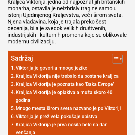
Kraljica Viktorija, jedna od najpoznatijih britanskih
monarha, ostavila je neizbrisiv trag ne samo u
istoriji Ujedinjenog Kraljevstva, već i širom sveta.
Njena vladavina, koja je trajala preko šest
decenija, bila je svedok velikih društvenih,
industrijskih i kulturnih promena koje su oblikovale
modernu civilizaciju.
Sadržaj
Viktorija je govorila mnoge jezike
Kraljica Viktorija nije trebalo da postane kraljica
Kraljica Viktorija je poznata kao 'Baka Evrope'
Kraljica Viktorija je oplakivala muža skoro 40
godina
Mnogo mesta širom sveta nazvano je po Viktoriji
Viktorija je preživela pokušaje ubistva
Kraljica Viktorija je prva nosila belo na dan
venčanja