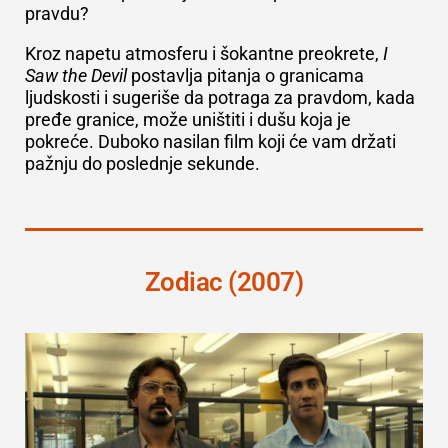
pravdu?
Kroz napetu atmosferu i šokantne preokrete,
I
Saw the Devil
postavlja pitanja o granicama
ljudskosti i sugeriše da potraga za pravdom, kada
pređe granice, može uništiti i dušu koja je
pokreće. Duboko nasilan film koji će vam držati
pažnju do poslednje sekunde.
Zodiac (2007)