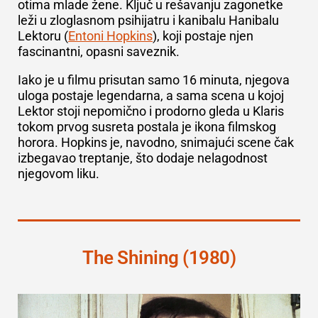
otima mlade žene. Ključ u rešavanju zagonetke
leži u zloglasnom psihijatru i kanibalu Hanibalu
Lektoru (
Entoni Hopkins
), koji postaje njen
fascinantni, opasni saveznik.
Iako je u filmu prisutan samo 16 minuta, njegova
uloga postaje legendarna, a sama scena u kojoj
Lektor stoji nepomično i prodorno gleda u Klaris
tokom prvog susreta postala je ikona filmskog
horora. Hopkins je, navodno, snimajući scene čak
izbegavao treptanje, što dodaje nelagodnost
njegovom liku.
The Shining (1980)