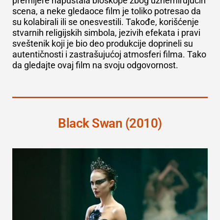
premijere napuštala bioskope zbog uznemirujućih
scena, a neke gledaoce film je toliko potresao da
su kolabirali ili se onesvestili. Takođe, korišćenje
stvarnih religijskih simbola, jezivih efekata i pravi
sveštenik koji je bio deo produkcije doprineli su
autentičnosti i zastrašujućoj atmosferi filma. Tako
da gledajte ovaj film na svoju odgovornost.
Black Swan (2010)