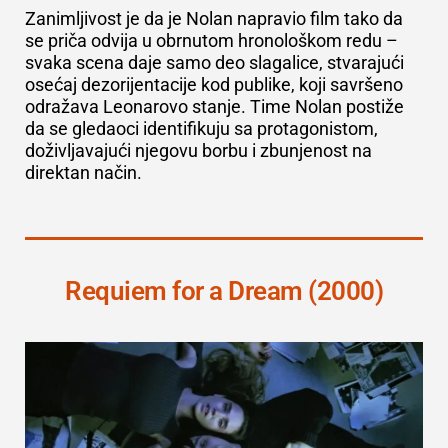
Zanimljivost je da je Nolan napravio film tako da
se priča odvija u obrnutom hronološkom redu –
svaka scena daje samo deo slagalice, stvarajući
osećaj dezorijentacije kod publike, koji savršeno
odražava Leonarovo stanje. Time Nolan postiže
da se gledaoci identifikuju sa protagonistom,
doživljavajući njegovu borbu i zbunjenost na
direktan način.
Requiem for a Dream (2000)