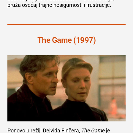
pruža osećaj trajne nesigurnosti i frustracije.
The Game (1997)
Ponovo u režiji Dejvida Finčera,
The Game
je