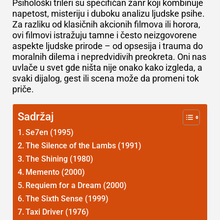
Psihološki trileri su specifičan žanr koji kombinuje
napetost, misteriju i duboku analizu ljudske psihe.
Za razliku od klasičnih akcionih filmova ili horora,
ovi filmovi istražuju tamne i često neizgovorene
aspekte ljudske prirode – od opsesija i trauma do
moralnih dilema i nepredvidivih preokreta. Oni nas
uvlače u svet gde ništa nije onako kako izgleda, a
svaki dijalog, gest ili scena može da promeni tok
priče.
Sadržaj
Se7en (1995)
The Silence of the Lambs (1991)
The Shining (1980)
Memento (2000)
Requiem for a Dream (2000)
The Sixth Sense (1999)
Taxi Driver (1976)