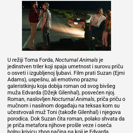
U režiji Toma Forda,
Nocturnal Animals
je
jedinstven triler koji spaja umetnost i surovu priču
o osveti i izgubljenoj ljubavi. Film prati Suzan (Ejmi
Adams), uspešnu, ali emotivno praznu
galeristkinju koja dobija roman od svog bivšeg
muža Edvarda (Džejk Gilenhal), posvećen njoj.
Roman, naslovljen
Nocturnal Animals
, priča priču o
mučnom i nasilnom događaju na teksas kom su
učestvovali muž Toni (takođe Gilenhal) i njegova
porodica. Dok Suzan čita roman, polako shvata da
je priča metafora njihove prošle veze i oseća
bolnu krivicu zbog načina na koji je Edvarda