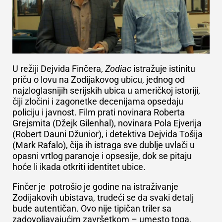
U režiji Dejvida Finčera,
Zodiac
istražuje istinitu
priču o lovu na Zodijakovog ubicu, jednog od
najzloglasnijih serijskih ubica u američkoj istoriji,
čiji zločini i zagonetke decenijama opsedaju
policiju i javnost. Film prati novinara Roberta
Grejsmita (Džejk Gilenhal), novinara Pola Ejverija
(Robert Dauni Džunior), i detektiva Dejvida Tošija
(Mark Rafalo), čija ih istraga sve dublje uvlači u
opasni vrtlog paranoje i opsesije, dok se pitaju
hoće li ikada otkriti identitet ubice.
Finčer je potrošio je godine na istraživanje
Zodijakovih ubistava, trudeći se da svaki detalj
bude autentičan.
Ovo nije tipičan triler sa
zadovoljavajućim završetkom – umesto toga,