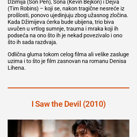
Džimija (Šon Pen), Šona (Kevin Bejkon) i Dejva
(Tim Robins) – koji se, nakon tragične nesreće iz
prošlosti, ponovo ujedinjuju zbog užasnog zločina.
Kada Džimijeva ćerka bude ubijena, trio biva
uvučen u vrtlog sumnje, trauma i mraka koji ih
podseća na ono što ih je nekad povezivalo i ono
što ih sada razdvaja.
Odlična gluma tokom celog filma ali velike zasluge
uzima i to što je film zasnovan na romanu Denisa
Lihena.
I Saw the Devil (2010)