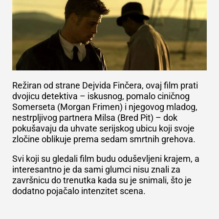
R
ežiran od strane Dejvida Finčera, ovaj film prati
dvojicu detektiva – iskusnog, pomalo ciničnog
Somerseta (Morgan Frimen) i njegovog mladog,
nestrpljivog partnera Milsa (Bred Pit) – dok
pokušavaju da uhvate serijskog ubicu koji svoje
zločine oblikuje prema sedam smrtnih grehova.
Svi koji su gledali film budu oduševljeni krajem, a
interesantno je da
sami glumci nisu znali za
završnicu do trenutka kada su je snimali, što je
dodatno pojačalo intenzitet scena.