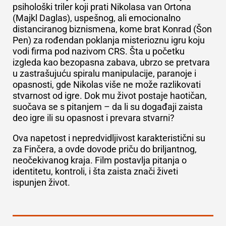
psihološki triler koji prati Nikolasa van Ortona
(Majkl Daglas), uspešnog, ali emocionalno
distanciranog biznismena, kome brat Konrad (Šon
Pen) za rođendan poklanja misterioznu igru koju
vodi firma pod nazivom CRS. Šta u početku
izgleda kao bezopasna zabava, ubrzo se pretvara
u zastrašujuću spiralu manipulacije, paranoje i
opasnosti, gde Nikolas više ne može razlikovati
stvarnost od igre. Dok mu život postaje haotičan,
suočava se s pitanjem – da li su događaji zaista
deo igre ili su opasnost i prevara stvarni?
Ova napetost i nepredvidljivost karakteristični su
za Finčera, a ovde dovode priču do briljantnog,
neočekivanog kraja.
Film postavlja pitanja o
identitetu, kontroli, i šta zaista znači živeti
ispunjen život.