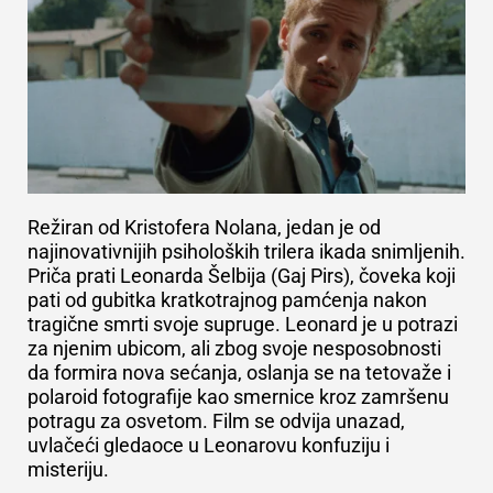
R
ežiran od Kristofera Nolana, jedan je od
najinovativnijih psiholoških trilera ikada snimljenih.
Priča prati Leonarda Šelbija (Gaj Pirs), čoveka koji
pati od gubitka kratkotrajnog pamćenja nakon
tragične smrti svoje supruge. Leonard je u potrazi
za njenim ubicom, ali zbog svoje nesposobnosti
da formira nova sećanja, oslanja se na tetovaže i
polaroid fotografije kao smernice kroz zamršenu
potragu za osvetom. Film se odvija unazad,
uvlačeći gledaoce u Leonarovu konfuziju i
misteriju.