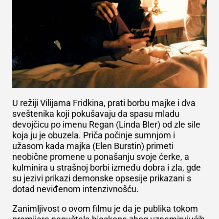
U
režiji Vilijama Fridkina, prati borbu majke i dva
sveštenika koji pokušavaju da spasu mladu
devojčicu po imenu Regan (Linda Bler) od zle sile
koja ju je obuzela. Priča počinje sumnjom i
užasom kada majka (Elen Burstin) primeti
neobične promene u ponašanju svoje ćerke, a
kulminira u strašnoj borbi između dobra i zla, gde
su jezivi prikazi demonske opsesije prikazani s
dotad neviđenom intenzivnošću.
Zanimljivost o ovom filmu je da je publika tokom