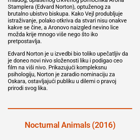
Stamplera (Edvard Norton), optuženog za
brutalno ubistvo biskupa. Kako Vejl produbljuje
istraživanje, polako otkriva da stvari nisu onakve
kakve se čine, a Aronovo naizgled nevino lice
možda krije mnogo više nego što iko
pretpostavlja.
Edvard Norton je u izvedbi bio toliko upečatljiv da
je doneo novi nivo složenosti liku i podigao ceo
film na viši nivo. Prikazujući kompleksnu
psihologiju, Norton je zaradio nominaciju za
Oskara, ostavljajući publiku u dilemi o pravoj
prirodi svog lika.
Nocturnal Animals (2016)