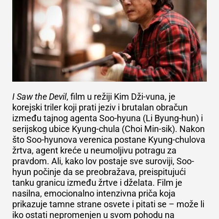
I Saw the Devil
, film u režiji Kim Dži-vuna, je
korejski triler koji prati jeziv i brutalan obračun
između tajnog agenta Soo-hyuna (Li Byung-hun) i
serijskog ubice Kyung-chula (Choi Min-sik). Nakon
što Soo-hyunova verenica postane Kyung-chulova
žrtva, agent kreće u neumoljivu potragu za
pravdom. Ali, kako lov postaje sve suroviji, Soo-
hyun počinje da se preobražava, preispitujući
tanku granicu između žrtve i dželata. Film je
nasilna, emocionalno intenzivna priča koja
prikazuje tamne strane osvete i pitati se – može li
iko ostati nepromenjen u svom pohodu na