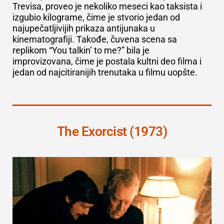
Trevisa, proveo je nekoliko meseci kao taksista i
izgubio kilograme, čime je stvorio jedan od
najupečatljivijih prikaza antijunaka u
kinematografiji. Takođe, čuvena scena sa
replikom “You talkin’ to me?” bila je
improvizovana, čime je postala kultni deo filma i
jedan od najcitiranijih trenutaka u filmu uopšte.
The Exorcist (1973)