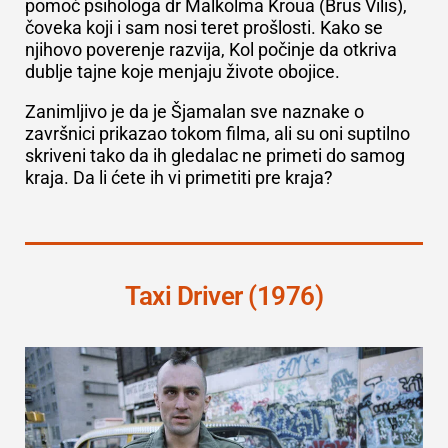
pomoć psihologa dr Malkolma Kroua (Brus Vilis),
čoveka koji i sam nosi teret prošlosti. Kako se
njihovo poverenje razvija, Kol počinje da otkriva
dublje tajne koje menjaju živote obojice.
Zanimljivo je da je Šjamalan sve naznake o
završnici prikazao tokom filma, ali su oni suptilno
skriveni tako da ih gledalac ne primeti do samog
kraja. Da li ćete ih vi primetiti pre kraja?
Taxi Driver (1976)