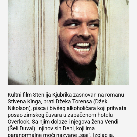
Kultni film Stenlija Kjubrika zasnovan na romanu
Stivena Kinga, prati Džeka Torensa (Džek
Nikolson), pisca i bivšeg alkoholičara koji prihvata
posao zimskog čuvara u zabačenom hotelu
Overlook. Sa njim dolaze i njegova žena Vendi
(Šeli Duval) i njihov sin Deni, koji ima
paranormalne moći nazvane „sjaj“. Izolacija,