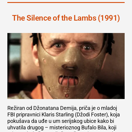
The Silence of the Lambs (1991)
Režiran od Džonatana Demija, priča je o mladoj
FBI pripravnici Klaris Starling (Džodi Foster), koja
pokušava da uđe u um serijskog ubice kako bi
uhvatila drugog – misterioznog Bufalo Bila, koji