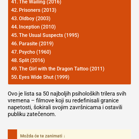
The Wailing (2016)
Prisoners (2013)
Oldboy (2003)
Inception (2010)
The Usual Suspects (1995)
Parasite (2019)
Psycho (1960)
Split (2016)
The Girl with the Dragon Tattoo (2011)
Eyes Wide Shut (1999)
Ovo je lista sa 50 najboljih psiholoških trilera svih
vremena – filmove koji su redefinisali granice
napetosti, šokirali svojim završnicama i ostavili
publiku zatečenom.
Možda će te zanimati ↓