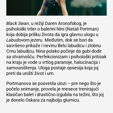
Black Swan
, u režiji Daren Aronofskog, je
psihološki triler o balerini Nini (Natali Portman)
koja dobija priliku života da igra glavnu ulogu u
Labudovom jezeru
. Međutim, dok se bori da
savršeno prikaže i nevinu Belu labudicu i zlobnu
Crnu labudicu, Nina polako počinje da gubi dodir
sa stvarnošću. Perfekcionizam i psihološki pritisak
na kraju je vode u vrtlog paranoje, halucinacija i
samouništenja. Uloga postaje opsesija koja joj
preti da uništi život i um.
Portmanova se posvetila ulozi – pre nego što je
počelo snimanje, provela je mesece trenirajući
klasičan balet i drastično izgubila na težini, što joj
je donelo Oskara za najbolju glumicu.