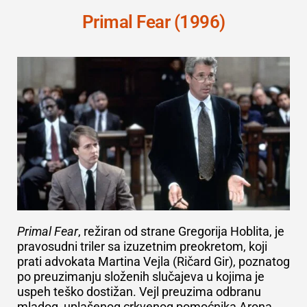
Primal Fear (1996)
Primal Fear
, režiran od strane Gregorija Hoblita, je
pravosudni triler sa izuzetnim preokretom, koji
prati advokata Martina Vejla (Ričard Gir), poznatog
po preuzimanju složenih slučajeva u kojima je
uspeh teško dostižan. Vejl preuzima odbranu
mladog, uplašenog crkvenog pomoćnika Arona