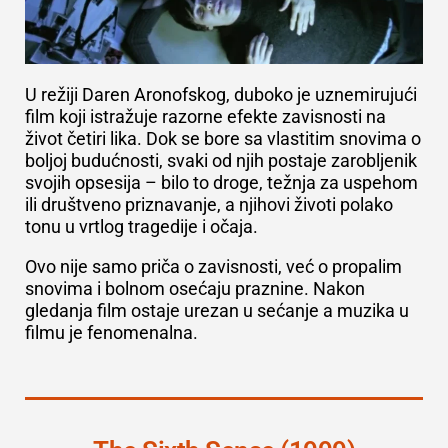
U
režiji Daren Aronofskog, duboko je uznemirujući
film koji istražuje razorne efekte zavisnosti na
život četiri lika. Dok se bore sa vlastitim snovima o
boljoj budućnosti, svaki od njih postaje zarobljenik
svojih opsesija – bilo to droge, težnja za uspehom
ili društveno priznavanje, a njihovi životi polako
tonu u vrtlog tragedije i očaja.
Ovo nije samo priča o zavisnosti, već o propalim
snovima i bolnom osećaju praznine. Nakon
gledanja film ostaje urezan u sećanje a muzika u
filmu je fenomenalna.