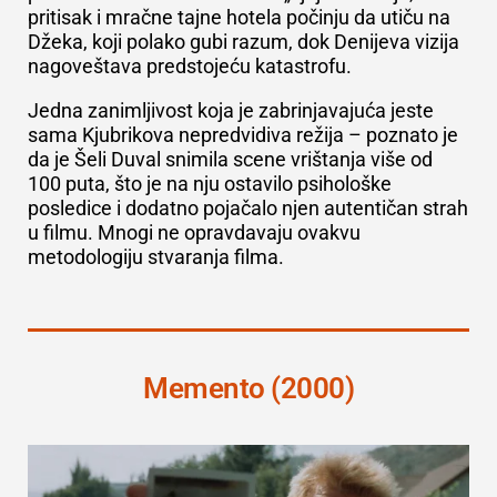
pritisak i mračne tajne hotela počinju da utiču na
Džeka, koji polako gubi razum, dok Denijeva vizija
nagoveštava predstojeću katastrofu.
Jedna zanimljivost koja je zabrinjavajuća jeste
sama Kjubrikova nepredvidiva režija – poznato je
da je Šeli Duval snimila scene vrištanja više od
100 puta, što je na nju ostavilo psihološke
posledice i dodatno pojačalo njen autentičan strah
u filmu. Mnogi ne opravdavaju ovakvu
metodologiju stvaranja filma.
Memento (2000)