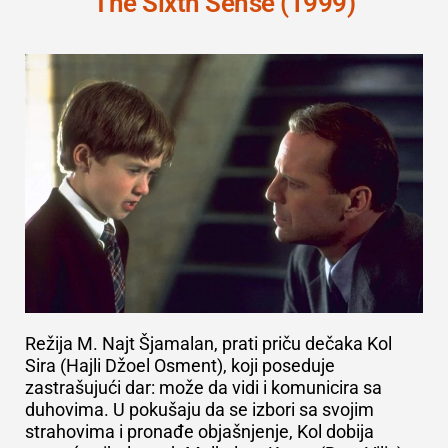
The Sixth Sense (1999)
R
ežija M. Najt Šjamalan, prati priču dečaka Kol
Sira (Hajli Džoel Osment), koji poseduje
zastrašujući dar: može da vidi i komunicira sa
duhovima. U pokušaju da se izbori sa svojim
strahovima i pronađe objašnjenje, Kol dobija