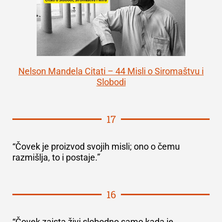
Nelson Mandela Citati – 44 Misli o Siromaštvu i
Slobodi
17
“Čovek je proizvod svojih misli; ono o čemu
razmišlja, to i postaje.”
16
“Čovek zaista živi slobodno samo kada je