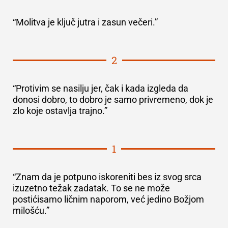
“Molitva je ključ jutra i zasun večeri.”
2
“Protivim se nasilju jer, čak i kada izgleda da
donosi dobro, to dobro je samo privremeno, dok je
zlo koje ostavlja trajno.”
1
“Znam da je potpuno iskoreniti bes iz svog srca
izuzetno težak zadatak. To se ne može
postićisamo ličnim naporom, već jedino Božjom
milošću.”