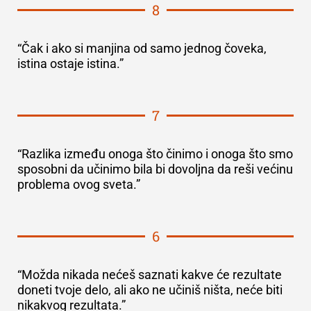
8
“Čak i ako si manjina od samo jednog čoveka,
istina ostaje istina.”
7
“Razlika između onoga što činimo i onoga što smo
sposobni da učinimo bila bi dovoljna da reši većinu
problema ovog sveta.”
6
“Možda nikada nećeš saznati kakve će rezultate
doneti tvoje delo, ali ako ne učiniš ništa, neće biti
nikakvog rezultata.”