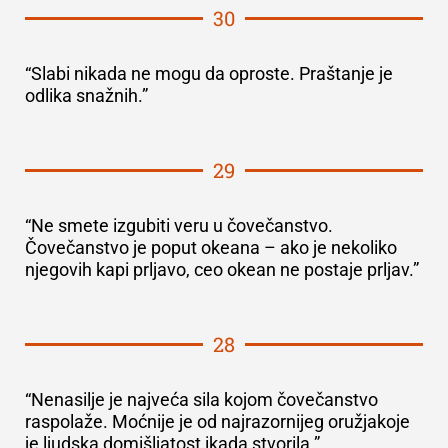
30
“Slabi nikada ne mogu da oproste. Praštanje je
odlika snažnih.”
29
“Ne smete izgubiti veru u čovečanstvo.
Čovečanstvo je poput okeana – ako je nekoliko
njegovih kapi prljavo, ceo okean ne postaje prljav.”
28
“Nenasilje je najveća sila kojom čovečanstvo
raspolaže. Moćnije je od najrazornijeg oružjakoje
je ljudska domišljatost ikada stvorila.”