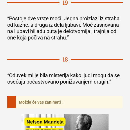
19
“Postoje dve vrste moći. Jedna proizlazi iz straha
od kazne, a druga iz dela ljubavi. Moć zasnovana
na ljubavi hiljadu puta je delotvornija i trajnija od
one koja počiva na strahu.”
18
“Oduvek mi je bila misterija kako ljudi mogu da se
osećaju počastvovano ponižavanjem drugih.”
Možda će vas zanimati ↓