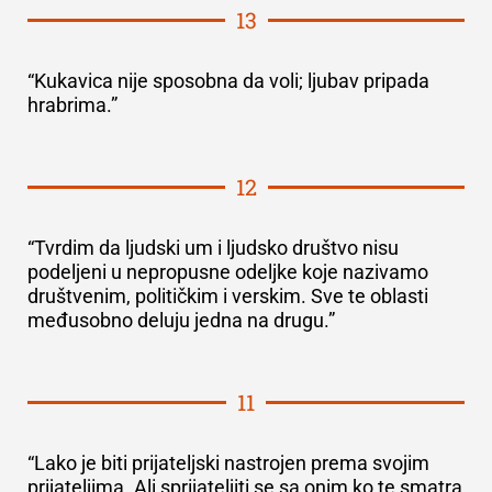
13
“Kukavica nije sposobna da voli; ljubav pripada
hrabrima.”
12
“Tvrdim da ljudski um i ljudsko društvo nisu
podeljeni u nepropusne odeljke koje nazivamo
društvenim, političkim i verskim. Sve te oblasti
međusobno deluju jedna na drugu.”
11
“Lako je biti prijateljski nastrojen prema svojim
prijateljima. Ali sprijateljiti se sa onim ko te smatra