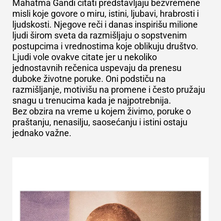
Mahatma Gandi citati predstavljaju bezvremene
misli koje govore o miru, istini, ljubavi, hrabrosti i
ljudskosti. Njegove reči i danas inspirišu milione
ljudi širom sveta da razmišljaju o sopstvenim
postupcima i vrednostima koje oblikuju društvo.
Ljudi vole ovakve citate jer u nekoliko
jednostavnih rečenica uspevaju da prenesu
duboke životne poruke. Oni podstiču na
razmišljanje, motivišu na promene i često pružaju
snagu u trenucima kada je najpotrebnija.
Bez obzira na vreme u kojem živimo, poruke o
praštanju, nenasilju, saosećanju i istini ostaju
jednako važne.