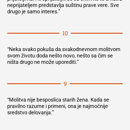
neprijateljem predstavlja suštinu prave vere. Sve
drugo je samo interes.”
10
“Neka svako pokuša da svakodnevnom molitvom
svom životu doda nešto novo, nešto sa čim se
ništa drugo ne može uporediti.”
9
“Molitva nije besposlica starih žena. Kada se
pravilno razume i primeni, ona je najmoćnije
sredstvo delovanja.”