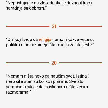
“Nepristajanje na zlo jednako je dužnost kao i
saradnja sa dobrom.”
21
“Oni koji tvrde da
religija
nema nikakve veze sa
politikom ne razumeju šta religija zaista jeste.”
20
“Nemam ništa novo da naučim svet. Istina i
nenasilje stari su koliko i planine. Sve što
samučinio bilo je da ih iskušam u što većim
razmerama.”