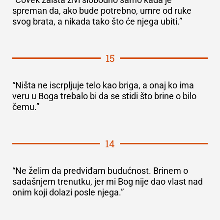
spreman da, ako bude potrebno, umre od ruke
svog brata, a nikada tako što će njega ubiti.”
15
“Ništa ne iscrpljuje telo kao briga, a onaj ko ima
veru u Boga trebalo bi da se stidi što brine o bilo
čemu.”
14
“Ne želim da predviđam budućnost. Brinem o
sadašnjem trenutku, jer mi Bog nije dao vlast nad
onim koji dolazi posle njega.”