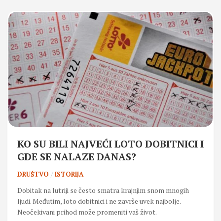
KO SU BILI NAJVEĆI LOTO DOBITNICI I
GDE SE NALAZE DANAS?
DRUŠTVO
/
ISTORIJA
Dobitak na lutriji se često smatra krajnjim snom mnogih
ljudi. Međutim, loto dobitnici i ne završe uvek najbolje.
Neočekivani prihod može promeniti vaš život.