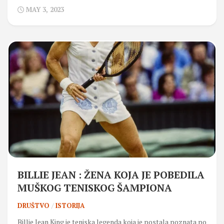
MAY 3, 2023
BILLIE JEAN : ŽENA KOJA JE POBEDILA
MUŠKOG TENISKOG ŠAMPIONA
DRUŠTVO
/
ISTORIJA
Billie Jean King je teniska legenda koja je postala poznata po