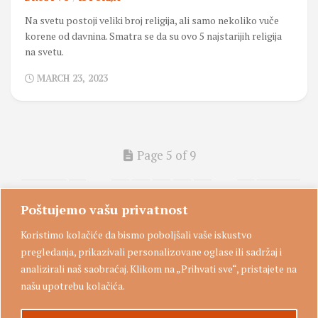
Na svetu postoji veliki broj religija, ali samo nekoliko vuče
korene od davnina. Smatra se da su ovo 5 najstarijih religija
na svetu.
MARCH 23, 2023
Page 5 of 9
« First
«
...
3
4
5
6
7
...
»
Last »
Poštujemo vašu privatnost
Koristimo kolačiće da bismo poboljšali vaše iskustvo
pregledanja, prikazivali personalizovane oglase ili sadržaj i
analizirali naš saobraćaj. Klikom na „Prihvati sve“, pristajete na
našu upotrebu kolačića.