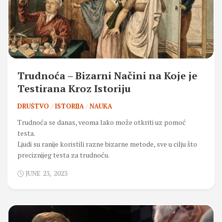
Trudnoća – Bizarni Načini na Koje je
Testirana Kroz Istoriju
DRUŠTVO
/
ISTORIJA
/
NAUKA
Trudnoća se danas, veoma lako može otkriti uz pomoć
testa.
Ljudi su ranije koristili razne bizarne metode, sve u cilju što
preciznijeg testa za trudnoću.
JUNE 23, 2023