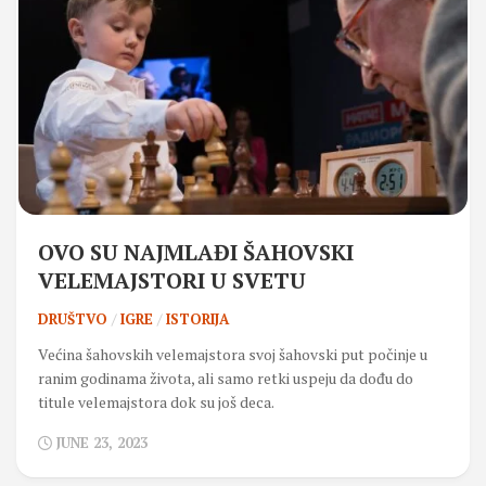
OVO SU NAJMLAĐI ŠAHOVSKI
VELEMAJSTORI U SVETU
DRUŠTVO
/
IGRE
/
ISTORIJA
Većina šahovskih velemajstora svoj šahovski put počinje u
ranim godinama života, ali samo retki uspeju da dođu do
titule velemajstora dok su još deca.
JUNE 23, 2023