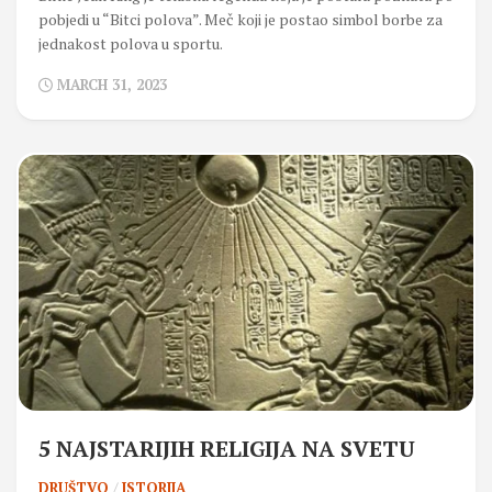
pobjedi u “Bitci polova”. Meč koji je postao simbol borbe za
jednakost polova u sportu.
MARCH 31, 2023
5 NAJSTARIJIH RELIGIJA NA SVETU
DRUŠTVO
/
ISTORIJA