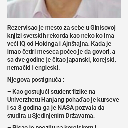
Rezervisao je mesto za sebe u
Ginisovoj
knjizi svetskih rekorda
kao neko ko ima
veći IQ od Hokinga i Ajnštajna. Kada je
imao četiri meseca počeo je da govori, a
sa dve godine je čitao japanski, korejski,
nemački i engleski.
Njegova postignuća :
– Kao gostujući student fizike na
Univerzitetu Hanjang
pohađao je kurseve
i sa 8 godina ga je NASA pozvala da
studira u Sjedinjenim Državama.
– Pisao je poeziju na korejskom i