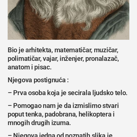
Bio je arhitekta, matematičar, muzičar,
polimatičar, vajar, inženjer, pronalazač,
anatom i pisac.
Njegova postignuća :
– Prva osoba koja je secirala ljudsko telo.
– Pomogao nam je da izmislimo stvari
poput tenka, padobrana, helikoptera i
mnogih drugih izuma.
– Njegova jedna od poznatih slika je