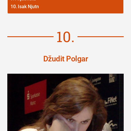
Isak Njutn
10.
Džudit Polgar