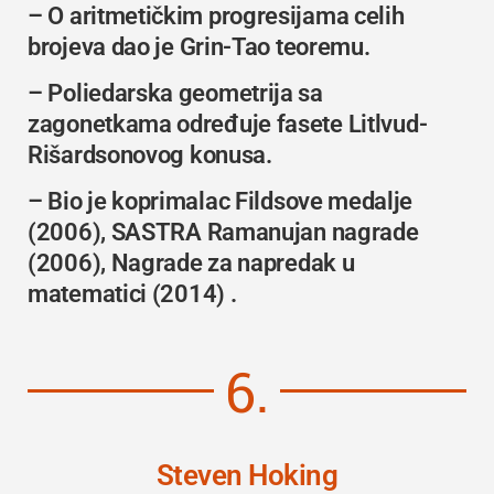
– O aritmetičkim progresijama celih
brojeva dao je
Grin-Tao
teoremu.
– Poliedarska geometrija sa
zagonetkama određuje fasete
Litlvud-
Rišardsonovog
konusa.
– Bio je koprimalac
Fildsove medalje
(2006),
SASTRA Ramanujan
nagrade
(2006),
Nagrade za napredak u
matematici
(2014) .
6.
Steven Hoking