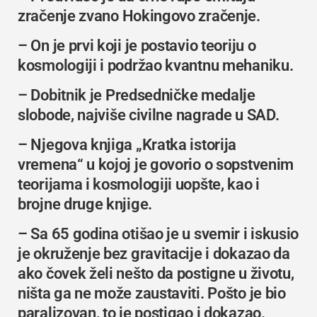
zračenje zvano
Hokingovo zračenje
.
– On je prvi koji je postavio teoriju o
kosmologiji i podržao kvantnu mehaniku.
– Dobitnik je
Predsedničke medalje
slobode
, najviše civilne nagrade u SAD.
– Njegova knjiga „Kratka istorija
vremena“ u kojoj je govorio o sopstvenim
teorijama i kosmologiji uopšte, kao i
brojne druge knjige.
– Sa 65 godina otišao je u svemir i iskusio
je okruženje bez gravitacije i dokazao da
ako čovek želi nešto da postigne u životu,
ništa ga ne može zaustaviti. Pošto je bio
paralizovan, to je postigao i dokazao.