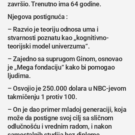
završio. Trenutno ima 64 godine.
Njegova postignuća :
– Razvio je teoriju odnosa uma i
stvarnosti poznatu kao „kognitivno-
teorijski model univerzuma“.
– Zajedno sa suprugom Ginom, osnovao
je
„Mega fondaciju“
kako bi pomogao
ljudima.
– Osvojio je 250.000 dolara u NBC-jevom
takmičenju 1 protiv 100.
– On je dao primer mladoj generaciji, koja
može da postigne svoj cilj sa sličnom
odlučnošću i vrednim radom, i nakon
samostalnih studija bez diplome.