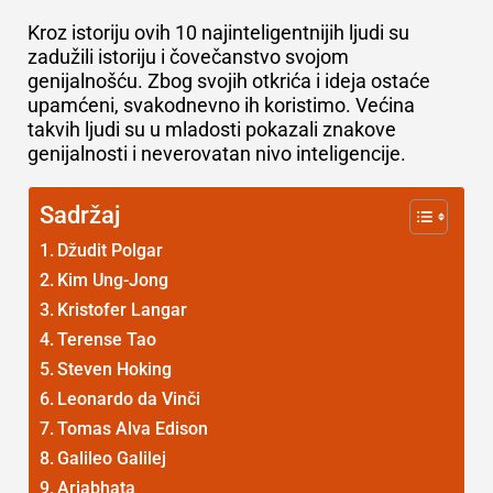
Kroz istoriju ovih 10 najinteligentnijih ljudi su
zadužili istoriju i čovečanstvo svojom
genijalnošću. Zbog svojih otkrića i ideja ostaće
upamćeni, svakodnevno ih koristimo. Većina
takvih ljudi su u mladosti pokazali znakove
genijalnosti i neverovatan nivo inteligencije.
Sadržaj
Džudit Polgar
Kim Ung-Jong
Kristofer Langar
Terense Tao
Steven Hoking
Leonardo da Vinči
Tomas Alva Edison
Galileo Galilej
Arjabhata